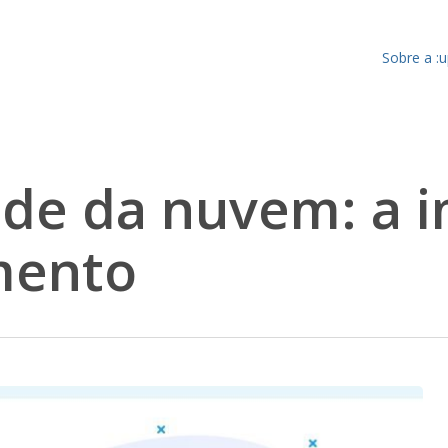
Sobre a :
ade da nuvem: a 
mento