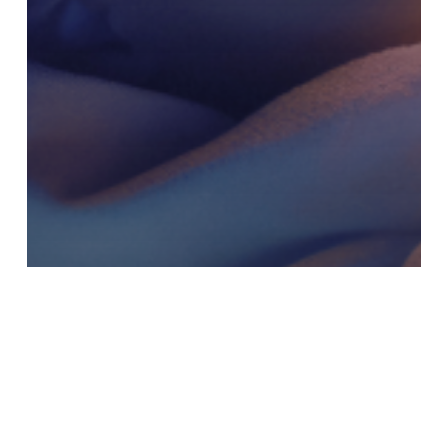
IA
Mercado
Na mídia
Notícias
Tendências
Universidade Brasileira Desenvolve
Plataforma com IA para
Monitoramento Neurológico de