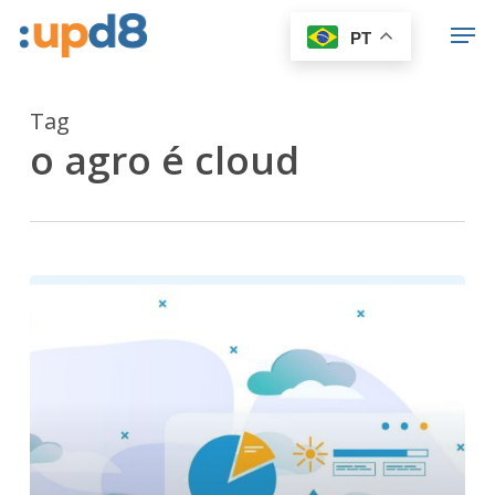
Skip
Men
PT
to
Close
main
Menu
content
Tag
o agro é cloud