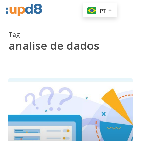
Skip
Men
PT
to
Close
main
Menu
content
Tag
analise de dados