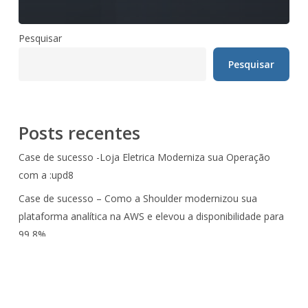
Pesquisar
Pesquisar
Posts recentes
Case de sucesso -Loja Eletrica Moderniza sua Operação
com a :upd8
Case de sucesso – Como a Shoulder modernizou sua
plataforma analítica na AWS e elevou a disponibilidade para
99,8%
Viveo moderniza aplicação crítica com AWS e :upd8 e reduz
esforço de desenvolvimento em 80%
Case de Sucesso – PARS