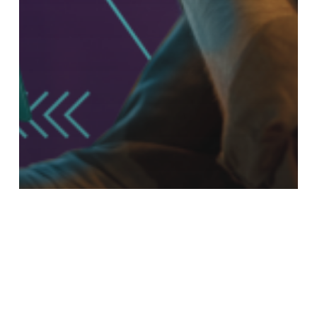
IA
Mercado
Na mídia
Notícias
Tendências
Amazon lança agente de IA para
otimizar operações de vendedores