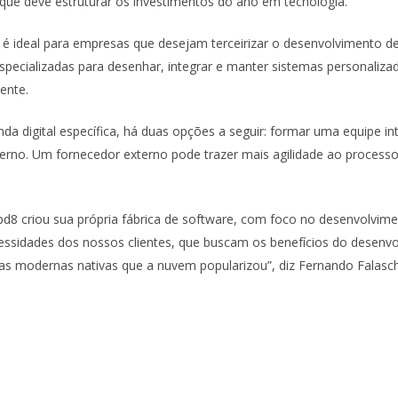
, que deve estruturar os investimentos do ano em tecnologia.
 é ideal para empresas que desejam terceirizar o desenvolvimento d
pecializadas para desenhar, integrar e manter sistemas personaliza
ente.
igital específica, há duas opções a seguir: formar uma equipe int
erno. Um fornecedor externo pode trazer mais agilidade ao processo
upd8 criou sua própria fábrica de software, com foco no desenvolvime
cessidades dos nossos clientes, que buscam os benefícios do desenv
as modernas nativas que a nuvem popularizou”, diz Fernando Falaschi