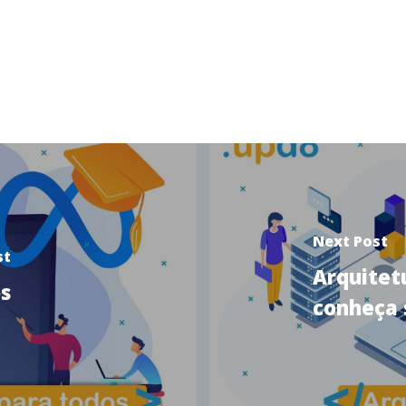
Next Post
st
Arquitet
s
conheça 