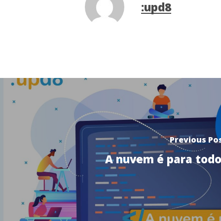
:upd8
Previous Po
A nuvem é para todo