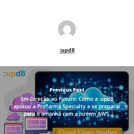
:upd8
Previous Post
Em Direção ao Futuro: Como a :upd8
apoiou a Profarma
Specialty a se preparar
para o amanhã com a nuvem AWS.