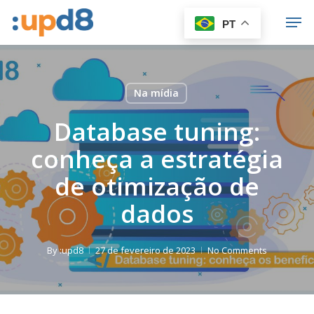
Skip
Men
PT
to
Close
main
Menu
content
Na mídia
Database tuning:
conheça a estratégia
de otimização de
dados
By
:upd8
27 de fevereiro de 2023
No Comments