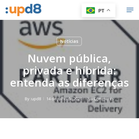
Skip
Men
PT
to
Close
main
Menu
content
Notícias
Nuvem pública,
privada e híbrida:
entenda as diferenças
By
:upd8
14 de julho de 2021
No Comments