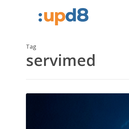
Skip
to
main
content
Tag
servimed