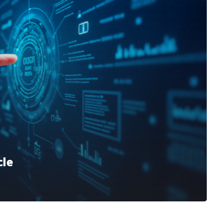
e
cle