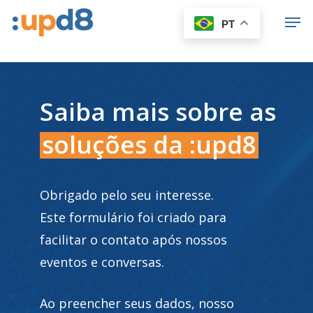
Skip
Men
PT
to
Close
main
Menu
content
Saiba mais sobre as
soluções da :upd8
Obrigado pelo seu interesse.
Este formulário foi criado para
facilitar o contato após nossos
eventos e conversas.
Ao preencher seus dados, nosso