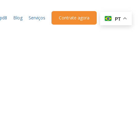
upd8
Blog
Serviços
Contrate agora
PT